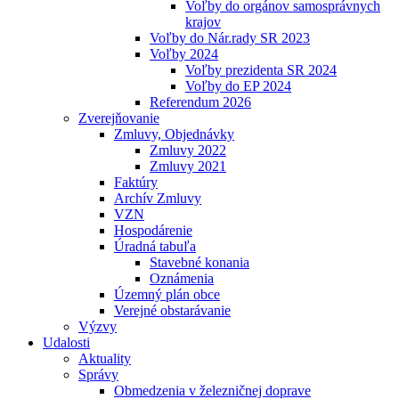
Voľby do orgánov samosprávnych
krajov
Voľby do Nár.rady SR 2023
Voľby 2024
Voľby prezidenta SR 2024
Voľby do EP 2024
Referendum 2026
Zverejňovanie
Zmluvy, Objednávky
Zmluvy 2022
Zmluvy 2021
Faktúry
Archív Zmluvy
VZN
Hospodárenie
Úradná tabuľa
Stavebné konania
Oznámenia
Územný plán obce
Verejné obstarávanie
Výzvy
Udalosti
Aktuality
Správy
Obmedzenia v železničnej doprave