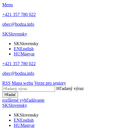
Menu
+421 357 780 022
obec@bodza.info
SK
Slovensky
SK
Slovensky
EN
English
HU
Magyar
+421 357 780 022
obec@bodza.info
RSS
Mapa webu
Verze pro seniory
Hľadaný výraz
Hľadať
rozšírené vyhľadávanie
SK
Slovensky
SK
Slovensky
EN
English
HU
Magyar