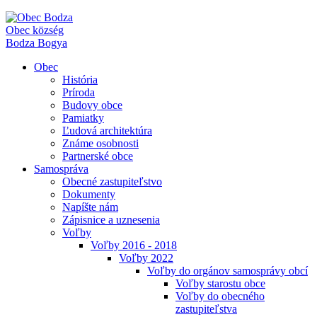
Obec
község
Bodza
Bogya
Obec
História
Príroda
Budovy obce
Pamiatky
Ľudová architektúra
Známe osobnosti
Partnerské obce
Samospráva
Obecné zastupiteľstvo
Dokumenty
Napíšte nám
Zápisnice a uznesenia
Voľby
Voľby 2016 - 2018
Voľby 2022
Voľby do orgánov samosprávy obcí
Voľby starostu obce
Voľby do obecného
zastupiteľstva