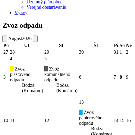
Územný plán obce
Verejné obstarávanie
Výzvy
Zvoz odpadu
August
2026
Po
Ut
St
Št
Pi
So
Ne
27
28
29
30
31
1
2
4
5
Zvoz
Zvoz
plastového
komunálneho
3
6
7
8
9
odpadu
odpadu
Bodza
Bodza
(Komárno)
(Komárno)
13
Zvoz
papierového
10
11
12
14
15
16
odpadu
Bodza
(Komárno)