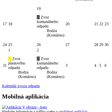
19
Zvoz
komunálneho
17
18
20
21
22
23
odpadu
Bodza
(Komárno)
24
25
26
27
28
29
30
1
2
Zvoz
Zvoz
plastového
komunálneho
31
3
4
5
6
odpadu
odpadu
Bodza
Bodza
(Komárno)
(Komárno)
Kalendár zvozu odpadu
Mobilná aplikácia
Sledujte informácie z nášho webu v
mobilnej aplikácii -