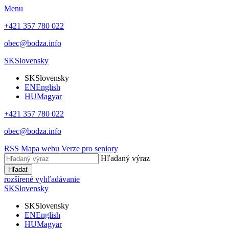
Menu
+421 357 780 022
obec@bodza.info
SK
Slovensky
SK
Slovensky
EN
English
HU
Magyar
+421 357 780 022
obec@bodza.info
RSS
Mapa webu
Verze pro seniory
Hľadaný výraz
Hľadať
rozšírené vyhľadávanie
SK
Slovensky
SK
Slovensky
EN
English
HU
Magyar