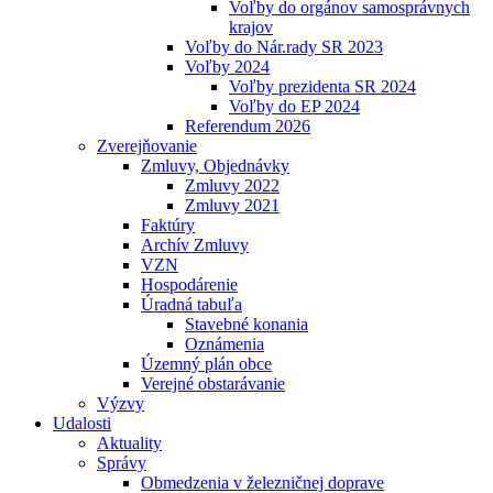
Voľby do orgánov samosprávnych
krajov
Voľby do Nár.rady SR 2023
Voľby 2024
Voľby prezidenta SR 2024
Voľby do EP 2024
Referendum 2026
Zverejňovanie
Zmluvy, Objednávky
Zmluvy 2022
Zmluvy 2021
Faktúry
Archív Zmluvy
VZN
Hospodárenie
Úradná tabuľa
Stavebné konania
Oznámenia
Územný plán obce
Verejné obstarávanie
Výzvy
Udalosti
Aktuality
Správy
Obmedzenia v železničnej doprave