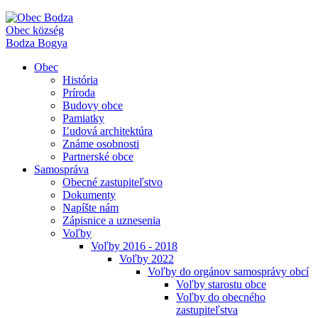
Obec
község
Bodza
Bogya
Obec
História
Príroda
Budovy obce
Pamiatky
Ľudová architektúra
Známe osobnosti
Partnerské obce
Samospráva
Obecné zastupiteľstvo
Dokumenty
Napíšte nám
Zápisnice a uznesenia
Voľby
Voľby 2016 - 2018
Voľby 2022
Voľby do orgánov samosprávy obcí
Voľby starostu obce
Voľby do obecného
zastupiteľstva