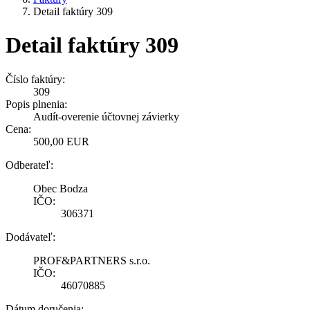
Detail faktúry 309
Detail faktúry 309
Číslo faktúry:
309
Popis plnenia:
Audít-overenie účtovnej závierky
Cena:
500,00 EUR
Odberateľ:
Obec Bodza
IČO:
306371
Dodávateľ:
PROF&PARTNERS s.r.o.
IČO:
46070885
Dátum doručenia: