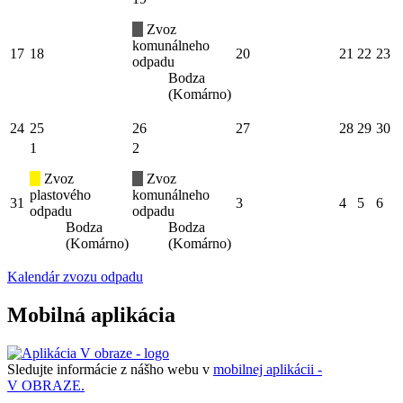
Zvoz
komunálneho
17
18
20
21
22
23
odpadu
Bodza
(Komárno)
24
25
26
27
28
29
30
1
2
Zvoz
Zvoz
plastového
komunálneho
31
3
4
5
6
odpadu
odpadu
Bodza
Bodza
(Komárno)
(Komárno)
Kalendár zvozu odpadu
Mobilná aplikácia
Sledujte informácie z nášho webu v
mobilnej aplikácii -
V OBRAZE.