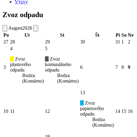
Výzvy
Zvoz odpadu
August
2026
Po
Ut
St
Št
Pi
So
Ne
27
28
29
30
31
1
2
4
5
Zvoz
Zvoz
plastového
komunálneho
3
6
7
8
9
odpadu
odpadu
Bodza
Bodza
(Komárno)
(Komárno)
13
Zvoz
papierového
10
11
12
14
15
16
odpadu
Bodza
(Komárno)
19