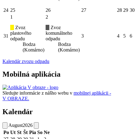
24
25
26
27
28
29
30
1
2
Zvoz
Zvoz
plastového
komunálneho
31
3
4
5
6
odpadu
odpadu
Bodza
Bodza
(Komárno)
(Komárno)
Kalendár zvozu odpadu
Mobilná aplikácia
Sledujte informácie z nášho webu v
mobilnej aplikácii -
V OBRAZE.
Kalendár
August
2026
Po
Ut
St
Št
Pia
So
Ne