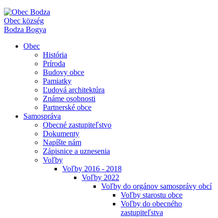
Obec
község
Bodza
Bogya
Obec
História
Príroda
Budovy obce
Pamiatky
Ľudová architektúra
Známe osobnosti
Partnerské obce
Samospráva
Obecné zastupiteľstvo
Dokumenty
Napíšte nám
Zápisnice a uznesenia
Voľby
Voľby 2016 - 2018
Voľby 2022
Voľby do orgánov samosprávy obcí
Voľby starostu obce
Voľby do obecného
zastupiteľstva