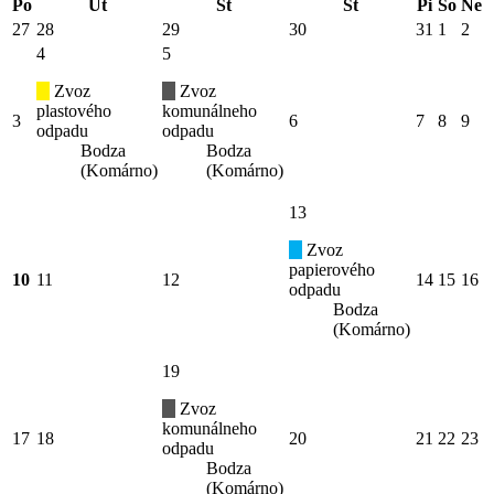
Po
Ut
St
Št
Pi
So
Ne
27
28
29
30
31
1
2
4
5
Zvoz
Zvoz
plastového
komunálneho
3
6
7
8
9
odpadu
odpadu
Bodza
Bodza
(Komárno)
(Komárno)
13
Zvoz
papierového
10
11
12
14
15
16
odpadu
Bodza
(Komárno)
19
Zvoz
komunálneho
17
18
20
21
22
23
odpadu
Bodza
(Komárno)