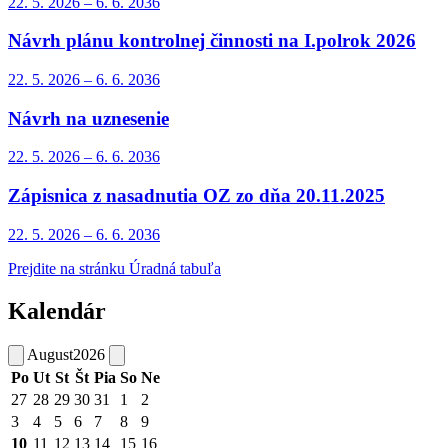
22. 5.
2026
–
6. 6.
2036
Návrh plánu kontrolnej činnosti na I.polrok 2026
22. 5.
2026
–
6. 6.
2036
Návrh na uznesenie
22. 5.
2026
–
6. 6.
2036
Zápisnica z nasadnutia OZ zo dňa 20.11.2025
22. 5.
2026
–
6. 6.
2036
Prejdite na stránku Úradná tabuľa
Kalendár
August
2026
Po
Ut
St
Št
Pia
So
Ne
27
28
29
30
31
1
2
3
4
5
6
7
8
9
10
11
12
13
14
15
16