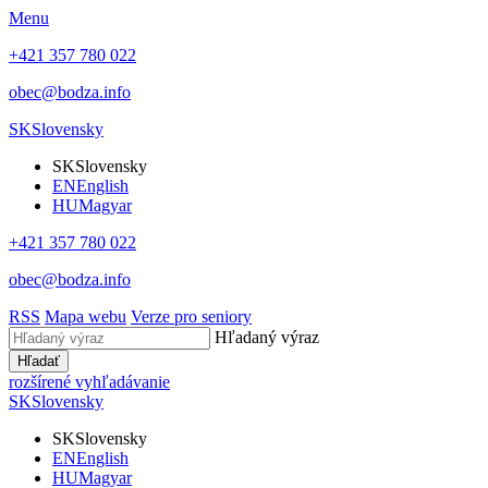
Menu
+421 357 780 022
obec@bodza.info
SK
Slovensky
SK
Slovensky
EN
English
HU
Magyar
+421 357 780 022
obec@bodza.info
RSS
Mapa webu
Verze pro seniory
Hľadaný výraz
Hľadať
rozšírené vyhľadávanie
SK
Slovensky
SK
Slovensky
EN
English
HU
Magyar