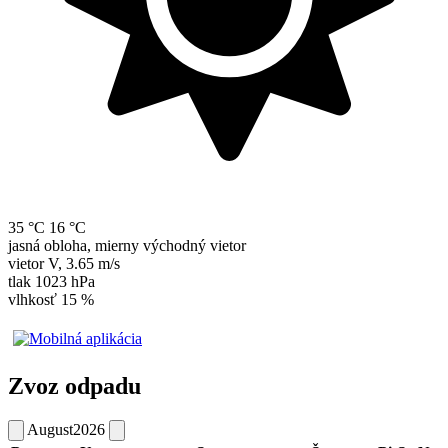
35 °C
16 °C
jasná obloha, mierny východný vietor
vietor
V
,
3.65 m/s
tlak
1023 hPa
vlhkosť
15 %
Zvoz odpadu
August
2026