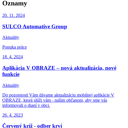
Oznamy
20. 11.
2024
SULCO Automative Group
Aktuality
Ponuka práce
18. 4.
2024
Aplikácia V OBRAZE – nová aktualizácia, nové
funkcie
Aktuality
Do pozornosti Vám dávame aktualizáciu mobilnej aplikácie V
OBRAZE, ktorá slúži vám - našim občanom, aby sme vás
informovali o dianí v obci.
26. 4.
2023
Červený kríž - odber krvi