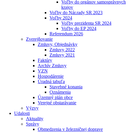
Voľby do orgánov samosprávnych
krajov
Voľby do Nár.rady SR 2023
Voľby 2024
Voľby prezidenta SR 2024
Voľby do EP 2024
Referendum 2026
Zverejňovanie
Zmluvy, Objednávky
Zmluvy 2022
Zmluvy 2021
Faktúry
Archív Zmluvy
VZN
Hospodárenie
Úradná tabuľa
Stavebné konania
Oznámenia
Územný plán obce
Verejné obstarávanie
Výzvy
Udalosti
Aktuality
Správy
Obmedzenia v železničnej doprave