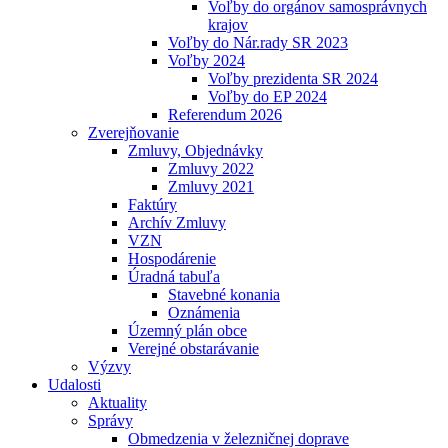
Voľby do orgánov samosprávnych
krajov
Voľby do Nár.rady SR 2023
Voľby 2024
Voľby prezidenta SR 2024
Voľby do EP 2024
Referendum 2026
Zverejňovanie
Zmluvy, Objednávky
Zmluvy 2022
Zmluvy 2021
Faktúry
Archív Zmluvy
VZN
Hospodárenie
Úradná tabuľa
Stavebné konania
Oznámenia
Územný plán obce
Verejné obstarávanie
Výzvy
Udalosti
Aktuality
Správy
Obmedzenia v železničnej doprave