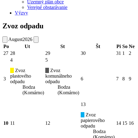
Územný plán obce
Verejné obstarávanie
Výzvy
Zvoz odpadu
August
2026
Po
Ut
St
Št
Pi
So
Ne
27
28
29
30
31
1
2
4
5
Zvoz
Zvoz
plastového
komunálneho
3
6
7
8
9
odpadu
odpadu
Bodza
Bodza
(Komárno)
(Komárno)
13
Zvoz
papierového
10
11
12
14
15
16
odpadu
Bodza
(Komárno)