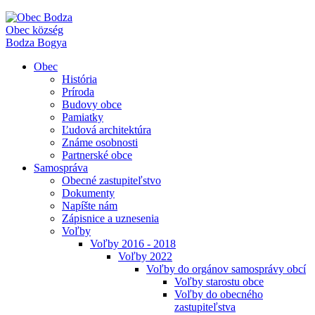
Obec
község
Bodza
Bogya
Obec
História
Príroda
Budovy obce
Pamiatky
Ľudová architektúra
Známe osobnosti
Partnerské obce
Samospráva
Obecné zastupiteľstvo
Dokumenty
Napíšte nám
Zápisnice a uznesenia
Voľby
Voľby 2016 - 2018
Voľby 2022
Voľby do orgánov samosprávy obcí
Voľby starostu obce
Voľby do obecného
zastupiteľstva