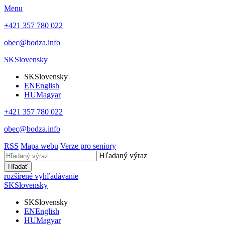
Menu
+421 357 780 022
obec@bodza.info
SK
Slovensky
SK
Slovensky
EN
English
HU
Magyar
+421 357 780 022
obec@bodza.info
RSS
Mapa webu
Verze pro seniory
Hľadaný výraz
Hľadať
rozšírené vyhľadávanie
SK
Slovensky
SK
Slovensky
EN
English
HU
Magyar