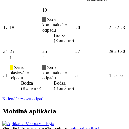
19
Zvoz
komunálneho
17
18
20
21
22
23
odpadu
Bodza
(Komárno)
24
25
26
27
28
29
30
1
2
Zvoz
Zvoz
plastového
komunálneho
31
3
4
5
6
odpadu
odpadu
Bodza
Bodza
(Komárno)
(Komárno)
Kalendár zvozu odpadu
Mobilná aplikácia
Sledujte informácie z nášho webu v
mobilnej aplikácii -