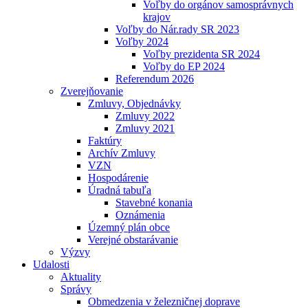
Voľby do orgánov samosprávnych
krajov
Voľby do Nár.rady SR 2023
Voľby 2024
Voľby prezidenta SR 2024
Voľby do EP 2024
Referendum 2026
Zverejňovanie
Zmluvy, Objednávky
Zmluvy 2022
Zmluvy 2021
Faktúry
Archív Zmluvy
VZN
Hospodárenie
Úradná tabuľa
Stavebné konania
Oznámenia
Územný plán obce
Verejné obstarávanie
Výzvy
Udalosti
Aktuality
Správy
Obmedzenia v železničnej doprave