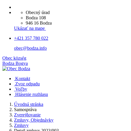
Obecný úrad
Bodza 108
946 16 Bodza
Ukázať na mape
+421 357 780 022
obec@bodza.info
Obec
község
Bodza
Bogya
Kontakt
Zvoz odpadu
Voľby
Hlásenie rozhlasu
Úvodná stránka
Samospráva
Zverejňovanie
Zmluvy, Objednávky
Zmluvy
Detail zmluvy 2023/003