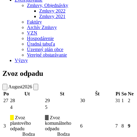
Zmluvy, Objednávky
Zmluvy 2022
Zmluvy 2021
Faktúry
Archív Zmluvy
VZN
Hospodárenie
Úradná tabuľa
Územný plán obce
Verejné obstarávanie
Výzvy
Zvoz odpadu
August
2026
Po
Ut
St
Št
Pi
So
Ne
27
28
29
30
31
1
2
4
5
Zvoz
Zvoz
plastového
komunálneho
3
6
7
8
9
odpadu
odpadu
Bodza
Bodza