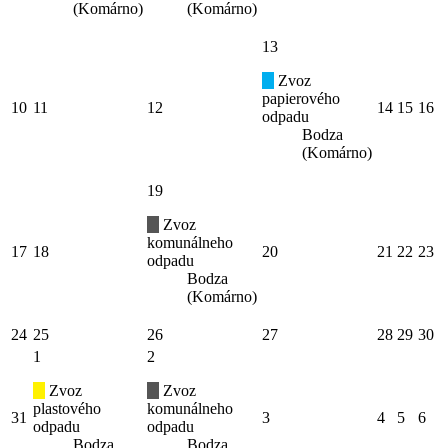
(Komárno)
(Komárno)
13
Zvoz
papierového
10
11
12
14
15
16
odpadu
Bodza
(Komárno)
19
Zvoz
komunálneho
17
18
20
21
22
23
odpadu
Bodza
(Komárno)
24
25
26
27
28
29
30
1
2
Zvoz
Zvoz
plastového
komunálneho
31
3
4
5
6
odpadu
odpadu
Bodza
Bodza