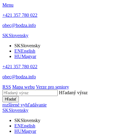
Menu
+421 357 780 022
obec@bodza.info
SK
Slovensky
SK
Slovensky
EN
English
HU
Magyar
+421 357 780 022
obec@bodza.info
RSS
Mapa webu
Verze pro seniory
Hľadaný výraz
Hľadať
rozšírené vyhľadávanie
SK
Slovensky
SK
Slovensky
EN
English
HU
Magyar