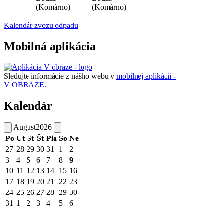
(Komárno)
(Komárno)
Kalendár zvozu odpadu
Mobilná aplikácia
Sledujte informácie z nášho webu v
mobilnej aplikácii -
V OBRAZE.
Kalendár
August
2026
Po
Ut
St
Št
Pia
So
Ne
27
28
29
30
31
1
2
3
4
5
6
7
8
9
10
11
12
13
14
15
16
17
18
19
20
21
22
23
24
25
26
27
28
29
30
31
1
2
3
4
5
6