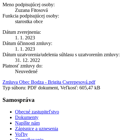
Meno podpisujúcej osoby:
Zuzana Fitosová
Funkcia podpisujúcej osoby:
starostka obce
Dátum zverejnenia:
1. 1. 2023
Dátum účinnosti zmluvy:
1. 1. 2023
Dátum uzatvorenia/udelenia súhlasu s uzatvorením zmluvy:
31. 12. 2022
Platnosť zmluvy do:
Neuvedené
Zmluva Obec Bodza - Brigita Cserepesová.pdf
Typ súboru: PDF dokument, Veľkosť: 605,47 kB
Samospráva
Obecné zastupiteľstvo
Dokumenty
Napíšte nám
Zápisnice a uznesenia
Voľby
Zverejňovanie