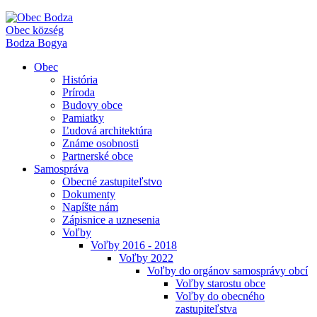
Obec
község
Bodza
Bogya
Obec
História
Príroda
Budovy obce
Pamiatky
Ľudová architektúra
Známe osobnosti
Partnerské obce
Samospráva
Obecné zastupiteľstvo
Dokumenty
Napíšte nám
Zápisnice a uznesenia
Voľby
Voľby 2016 - 2018
Voľby 2022
Voľby do orgánov samosprávy obcí
Voľby starostu obce
Voľby do obecného
zastupiteľstva