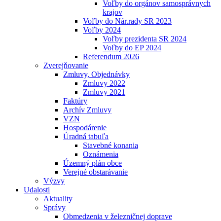
Voľby do orgánov samosprávnych
krajov
Voľby do Nár.rady SR 2023
Voľby 2024
Voľby prezidenta SR 2024
Voľby do EP 2024
Referendum 2026
Zverejňovanie
Zmluvy, Objednávky
Zmluvy 2022
Zmluvy 2021
Faktúry
Archív Zmluvy
VZN
Hospodárenie
Úradná tabuľa
Stavebné konania
Oznámenia
Územný plán obce
Verejné obstarávanie
Výzvy
Udalosti
Aktuality
Správy
Obmedzenia v železničnej doprave