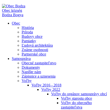
Obec
község
Bodza
Bogya
Obec
História
Príroda
Budovy obce
Pamiatky
Ľudová architektúra
Známe osobnosti
Partnerské obce
Samospráva
Obecné zastupiteľstvo
Dokumenty
Napíšte nám
Zápisnice a uznesenia
Voľby
Voľby 2016 - 2018
Voľby 2022
Voľby do orgánov samosprávy obcí
Voľby starostu obce
Voľby do obecného
zastupiteľstva