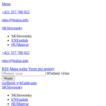
Menu
+421 357 780 022
obec@bodza.info
SK
Slovensky
SK
Slovensky
EN
English
HU
Magyar
+421 357 780 022
obec@bodza.info
RSS
Mapa webu
Verze pro seniory
Hľadaný výraz
Hľadať
rozšírené vyhľadávanie
SK
Slovensky
SK
Slovensky
EN
English
HU
Magyar