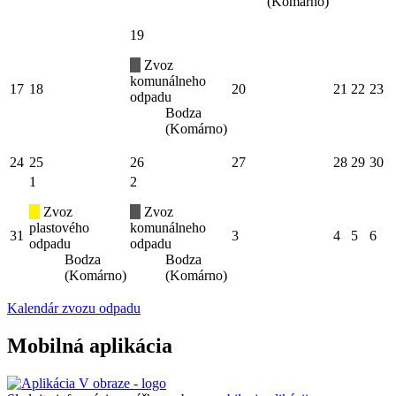
(Komárno)
19
Zvoz
komunálneho
17
18
20
21
22
23
odpadu
Bodza
(Komárno)
24
25
26
27
28
29
30
1
2
Zvoz
Zvoz
plastového
komunálneho
31
3
4
5
6
odpadu
odpadu
Bodza
Bodza
(Komárno)
(Komárno)
Kalendár zvozu odpadu
Mobilná aplikácia