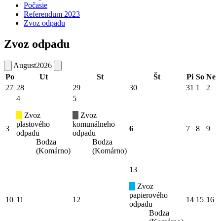
Počasie
Referendum 2023
Zvoz odpadu
Zvoz odpadu
August
2026
Po
Ut
St
Št
Pi
So
Ne
27
28
29
30
31
1
2
4
5
Zvoz
Zvoz
plastového
komunálneho
3
6
7
8
9
odpadu
odpadu
Bodza
Bodza
(Komárno)
(Komárno)
13
Zvoz
papierového
10
11
12
14
15
16
odpadu
Bodza