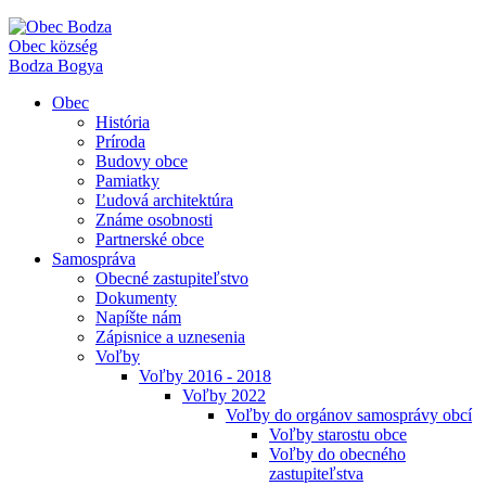
Obec
község
Bodza
Bogya
Obec
História
Príroda
Budovy obce
Pamiatky
Ľudová architektúra
Známe osobnosti
Partnerské obce
Samospráva
Obecné zastupiteľstvo
Dokumenty
Napíšte nám
Zápisnice a uznesenia
Voľby
Voľby 2016 - 2018
Voľby 2022
Voľby do orgánov samosprávy obcí
Voľby starostu obce
Voľby do obecného
zastupiteľstva