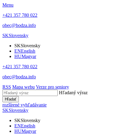
Menu
+421 357 780 022
obec@bodza.info
SK
Slovensky
SK
Slovensky
EN
English
HU
Magyar
+421 357 780 022
obec@bodza.info
RSS
Mapa webu
Verze pro seniory
Hľadaný výraz
Hľadať
rozšírené vyhľadávanie
SK
Slovensky
SK
Slovensky
EN
English
HU
Magyar