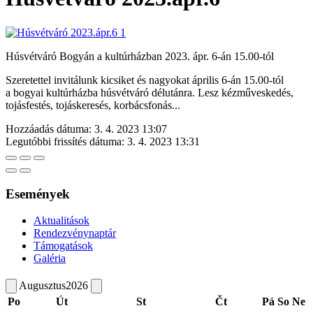
Húsvétváró Bogyán a kultúrházban 2023. ápr. 6-án 15.00-tól
Szeretettel invitálunk kicsiket és nagyokat április 6-án 15.00-tól
a bogyai kultúrházba húsvétváró délutánra. Lesz kézműveskedés,
tojásfestés, tojáskeresés, korbácsfonás...
Hozzáadás dátuma:
3. 4. 2023 13:07
Legutóbbi frissítés dátuma:
3. 4. 2023 13:31
Események
Aktualitások
Rendezvénynaptár
Támogatások
Galéria
Augusztus
2026
Po
Út
St
Čt
Pá
So
Ne