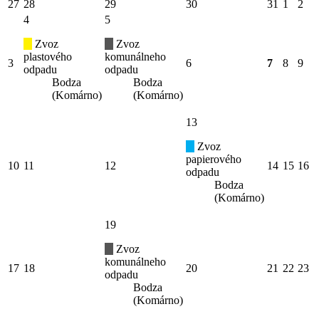
27
28
29
30
31
1
2
4
5
Zvoz
Zvoz
plastového
komunálneho
3
6
7
8
9
odpadu
odpadu
Bodza
Bodza
(Komárno)
(Komárno)
13
Zvoz
papierového
10
11
12
14
15
16
odpadu
Bodza
(Komárno)
19
Zvoz
komunálneho
17
18
20
21
22
23
odpadu
Bodza
(Komárno)