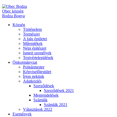
Obec
község
Bodza
Bogya
Község
Történelem
Természet
A falu épületei
Műemlékek
Népi építészet
Ismert személyek
Testvértelepülések
Önkormányzat
Polgármester
Képviselőtestület
Írjon nekünk
Adatközlés
Szerződések
Szerződések 2021
Megrendelések
Számlák
Számlák 2021
Választások 2022
Események