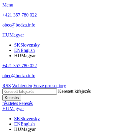
Menu
+421 357 780 022
obec@bodza.info
HU
Magyar
SK
Slovensky
EN
English
HU
Magyar
+421 357 780 022
obec@bodza.info
RSS
Webtérkép
Verze pro seniory
Keresett kifejezés
Keresés
részletes keresés
HU
Magyar
SK
Slovensky
EN
English
HU
Magyar