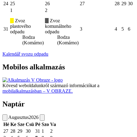
24
25
26
27
28
29
30
1
2
Zvoz
Zvoz
plastového
komunálneho
31
3
4
5
6
odpadu
odpadu
Bodza
Bodza
(Komárno)
(Komárno)
Kalendář svozu odpadu
Mobilos alkalmazás
Kövesd weboldalunkról származó információkat a
mobilalkalmazásban – V OBRAZE.
Naptár
Augusztus
2026
Hé
Ke
Sze
Csü
Pé
Szo
Va
27
28
29
30
31
1
2