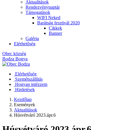
Aktualitások
Rendezvénynaptár
Támogatások
WIFI Neked
Barátság fesztivál 2020
Cikkek
Banner
Galéria
Elérhetőség
Obec
község
Bodza
Bogya
Elérhetőség
Szemétszállítás
Hogyan intézzem
Hirdetések
Kezdőlap
Események
Aktualitások
Húsvétváró 2023.ápr.6
Húsvétváró 2023.ápr.6