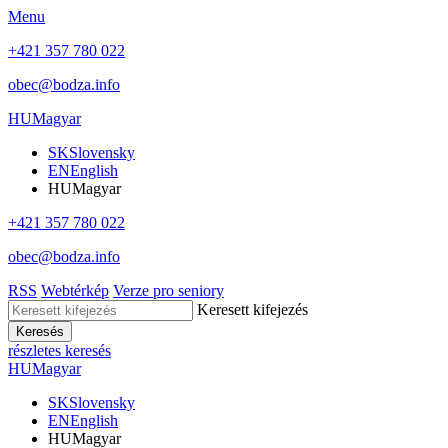
Menu
+421 357 780 022
obec@bodza.info
HU
Magyar
SK
Slovensky
EN
English
HU
Magyar
+421 357 780 022
obec@bodza.info
RSS
Webtérkép
Verze pro seniory
Keresett kifejezés
Keresés
részletes keresés
HU
Magyar
SK
Slovensky
EN
English
HU
Magyar