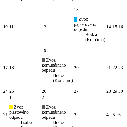
13
Zvoz
papierového
10
11
12
14
15
16
odpadu
Bodza
(Komárno)
19
Zvoz
komunálneho
17
18
20
21
22
23
odpadu
Bodza
(Komárno)
24
25
26
27
28
29
30
1
2
Zvoz
Zvoz
plastového
komunálneho
31
3
4
5
6
odpadu
odpadu
Bodza
Bodza