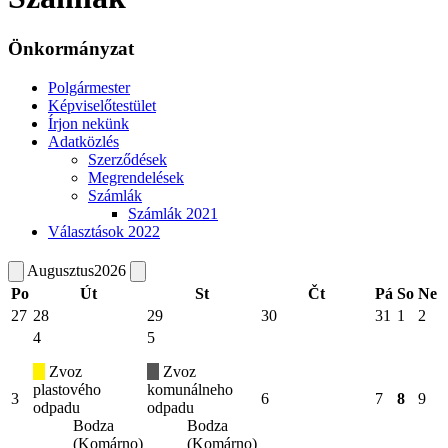
Önkormányzat
Polgármester
Képviselőtestület
Írjon nekünk
Adatközlés
Szerződések
Megrendelések
Számlák
Számlák 2021
Választások 2022
Augusztus
2026
Po
Út
St
Čt
Pá
So
Ne
27
28
29
30
31
1
2
4
5
Zvoz
Zvoz
plastového
komunálneho
3
6
7
8
9
odpadu
odpadu
Bodza
Bodza
(Komárno)
(Komárno)