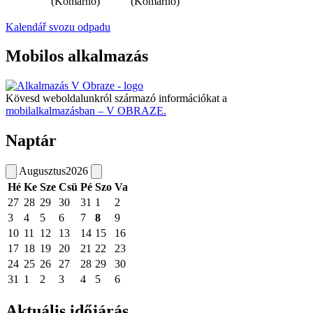
(Komárno)
(Komárno)
Kalendář svozu odpadu
Mobilos alkalmazás
Kövesd weboldalunkról származó információkat a
mobilalkalmazásban – V OBRAZE.
Naptár
Augusztus
2026
Hé
Ke
Sze
Csü
Pé
Szo
Va
27
28
29
30
31
1
2
3
4
5
6
7
8
9
10
11
12
13
14
15
16
17
18
19
20
21
22
23
24
25
26
27
28
29
30
31
1
2
3
4
5
6
Aktuális időjárás