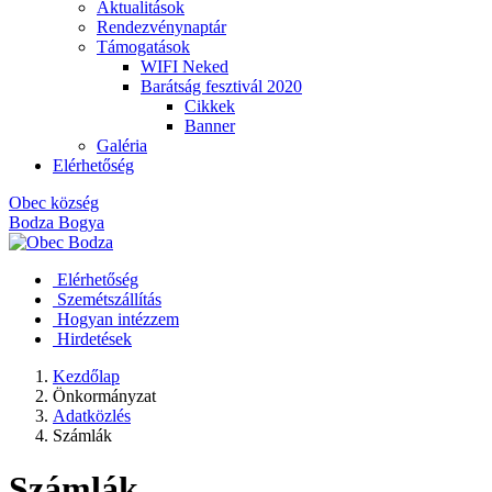
Aktualitások
Rendezvénynaptár
Támogatások
WIFI Neked
Barátság fesztivál 2020
Cikkek
Banner
Galéria
Elérhetőség
Obec
község
Bodza
Bogya
Elérhetőség
Szemétszállítás
Hogyan intézzem
Hirdetések
Kezdőlap
Önkormányzat
Adatközlés
Számlák
Számlák