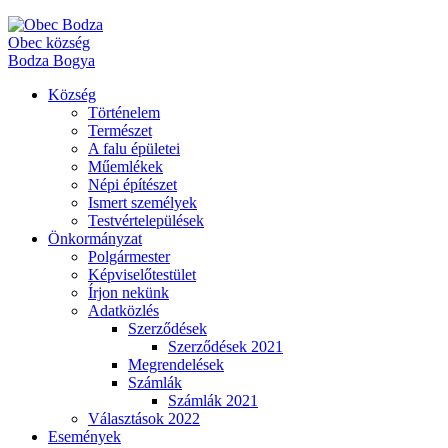
Obec
község
Bodza
Bogya
Község
Történelem
Természet
A falu épületei
Műemlékek
Népi építészet
Ismert személyek
Testvértelepülések
Önkormányzat
Polgármester
Képviselőtestület
Írjon nekünk
Adatközlés
Szerződések
Szerződések 2021
Megrendelések
Számlák
Számlák 2021
Választások 2022
Események